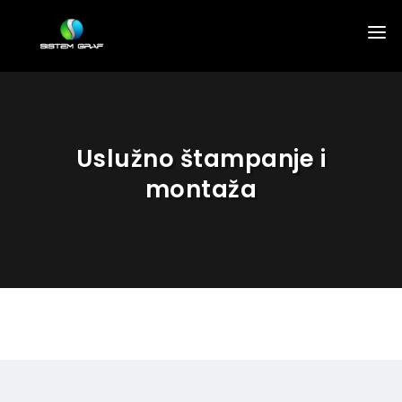
POČETNA
USLUGE
Uslužno štampanje i
KATALOG TAPETA
montaža
GOTOVI RADOVI
KONTAKT